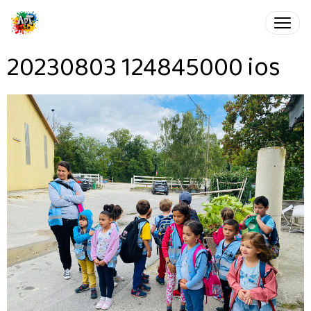
20230803 124845000 ios