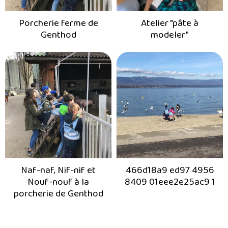
Porcherie ferme de
Atelier "pâte à
Genthod
modeler"
Naf-naf, Nif-nif et
466d18a9 ed97 4956
Nouf-nouf à la
8409 01eee2e25ac9 1
porcherie de Genthod