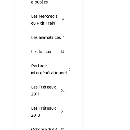
ajoutées
Les Mercredis
53
du P'tit Train
Les animatrices
1
Les locaux
14
Partage
20
intergénérationnel
Les Tréteaux
25
2011
Les Tréteaux
26
2013
Octobre 2013
31