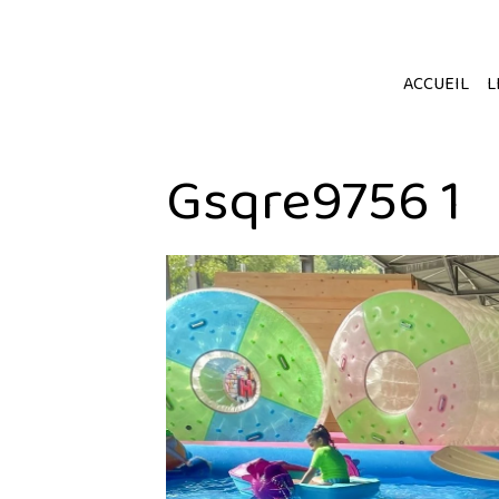
ACCUEIL
L
Gsqre9756 1