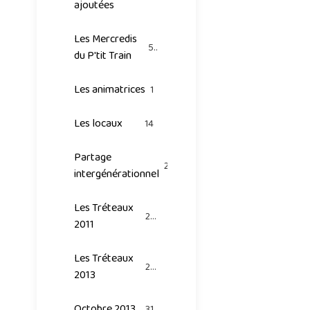
ajoutées
Les Mercredis
53
du P'tit Train
Les animatrices
1
Les locaux
14
Partage
20
intergénérationnel
Les Tréteaux
25
2011
Les Tréteaux
26
2013
Octobre 2013
31