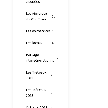
ajoutées
Les Mercredis
53
du P'tit Train
Les animatrices
1
Les locaux
14
Partage
20
intergénérationnel
Les Tréteaux
25
2011
Les Tréteaux
26
2013
Octobre 2013
31