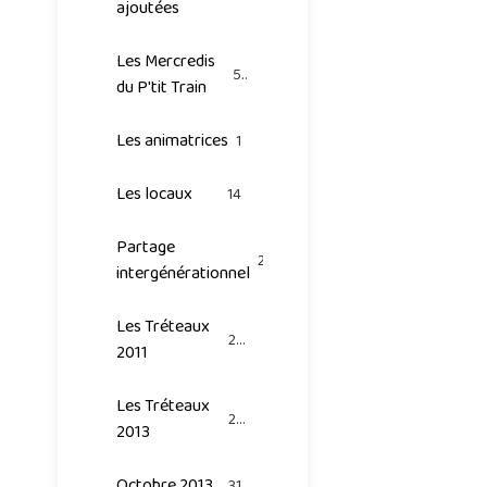
ajoutées
Les Mercredis
53
du P'tit Train
Les animatrices
1
Les locaux
14
Partage
20
intergénérationnel
Les Tréteaux
25
2011
Les Tréteaux
26
2013
Octobre 2013
31