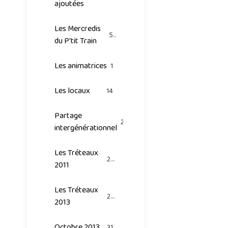
ajoutées
Les Mercredis
53
du P'tit Train
Les animatrices
1
Les locaux
14
Partage
20
intergénérationnel
Les Tréteaux
25
2011
Les Tréteaux
26
2013
Octobre 2013
31